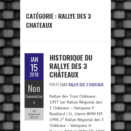
CATÉGORIE :
RALLYE DES 3
CHATEAUX
HISTORIQUE DU
JAN
RALLYE DES 3
15
CHÂTEAUX
2018
Non
POSTÉ DANS
RALLYE DES 3 CHATEAUX
Commentair
Rallye des Trois Châteaux :
e
1997 1er Rallye Régional des
3 Châteaux – Vainqueur P.
de
Rouillard / J.L. Lherm BMW M3
Stephane
DEVEZ
1998 2° Rallye Régional des 3
Châteaux – Vainqueur H.