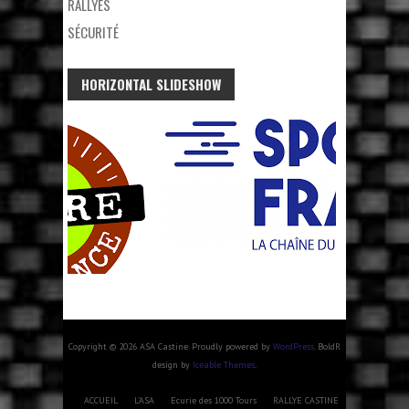
RALLYES
SÉCURITÉ
HORIZONTAL SLIDESHOW
Copyright © 2026 ASA Castine. Proudly powered by
WordPress
. BoldR
design by
Iceable Themes
.
ACCUEIL
L’ASA
Ecurie des 1000 Tours
RALLYE CASTINE