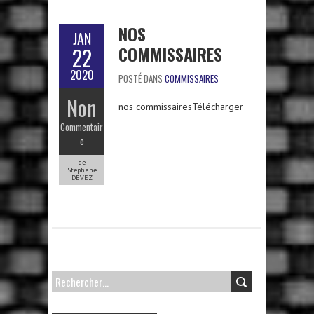
NOS
JAN
COMMISSAIRES
22
2020
POSTÉ DANS
COMMISSAIRES
Non
nos commissairesTélécharger
Commentair
e
de
Stephane
DEVEZ
RECHERCHER :