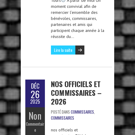
Tours
À partir de midi Un
moment convivial afin de
remercier l’ensemble des
bénévoles, commissaires,
partenaires et amis qui
participent chaque année à la
réussite du…
Lire la suite
NOS OFFICIELS ET
DÉC
COMMISSAIRES –
26
2026
2025
Non
POSTÉ DANS
COMMISSAIRES
,
COMMISSAIRES
Commentair
e
nos officiels et