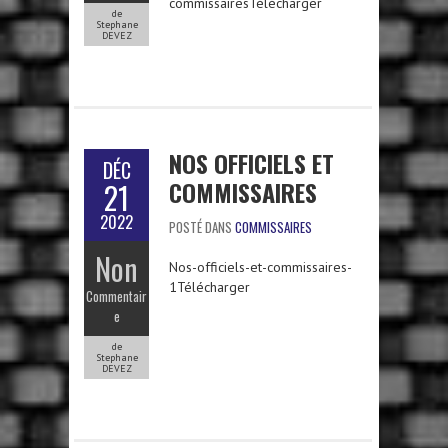
commissairesTélécharger
de
Stephane
DEVEZ
NOS OFFICIELS ET
DÉC
COMMISSAIRES
21
2022
POSTÉ DANS
COMMISSAIRES
Non
Nos-officiels-et-commissaires-
1Télécharger
Commentair
e
de
Stephane
DEVEZ