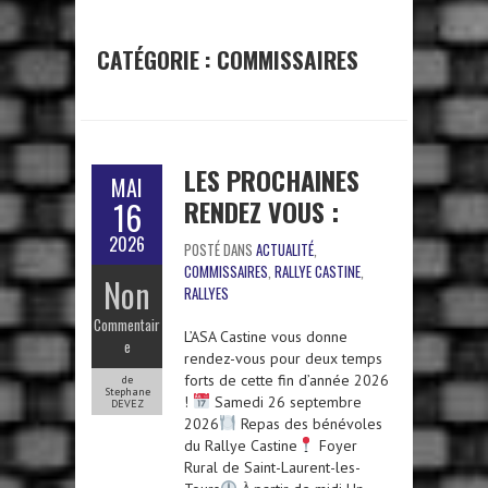
CATÉGORIE :
COMMISSAIRES
LES PROCHAINES
MAI
RENDEZ VOUS :
16
2026
POSTÉ DANS
ACTUALITÉ
,
COMMISSAIRES
,
RALLYE CASTINE
,
Non
RALLYES
Commentair
L’ASA Castine vous donne
e
rendez-vous pour deux temps
forts de cette fin d’année 2026
de
Stephane
!
Samedi 26 septembre
DEVEZ
2026
Repas des bénévoles
du Rallye Castine
Foyer
Rural de Saint-Laurent-les-