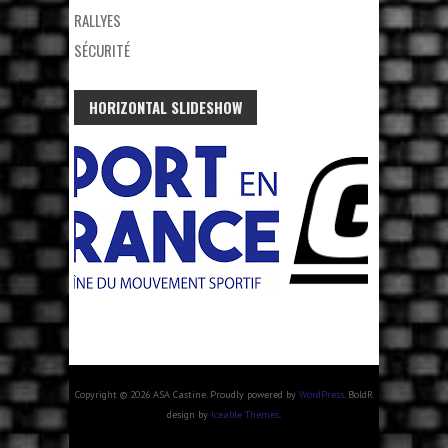
RALLYES
SÉCURITÉ
HORIZONTAL SLIDESHOW
Copyright © 2026 ASA Castine. Proudly powered by
WordPress
. BoldR
design by
Iceable Themes
.