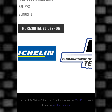
RALLYES
SÉCURITÉ
HORIZONTAL SLIDESHOW
Copyright © 2026 ASA Castine. Proudly powered by
WordPress
. BoldR
design by
Iceable Themes
.