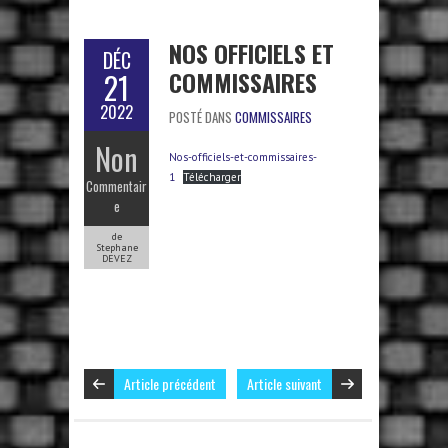
NOS OFFICIELS ET
DÉC
COMMISSAIRES
21
2022
POSTÉ DANS
COMMISSAIRES
Non
Nos-officiels-et-commissaires-
1
Télécharger
Commentair
e
de
Stephane
DEVEZ
Article précédent
Article suivant